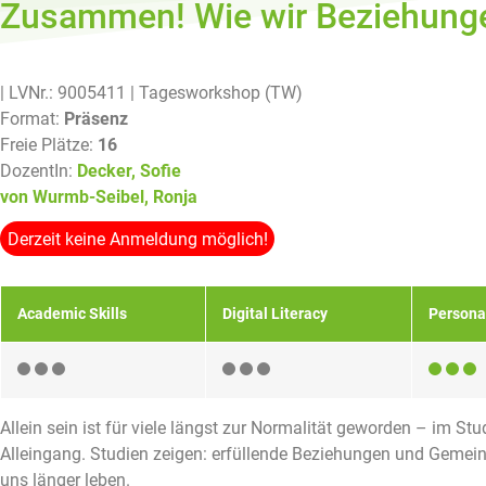
Zusammen! Wie wir Beziehung
| LVNr.: 9005411
| Tagesworkshop (TW)
Format:
Präsenz
Freie Plätze:
16
DozentIn:
Decker, Sofie
von Wurmb-Seibel, Ronja
Derzeit keine Anmeldung möglich!
Academic Skills
Digital Literacy
Persona
Allein sein ist für viele längst zur Normalität geworden – im St
Alleingang. Studien zeigen: erfüllende Beziehungen und Gemei
uns länger leben.