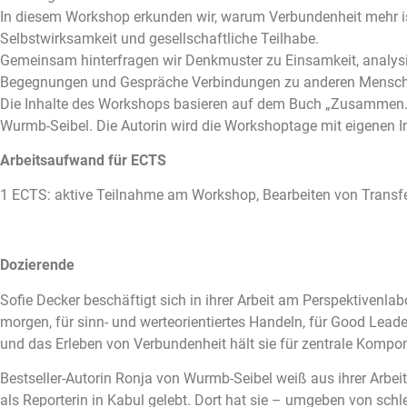
In diesem Workshop erkunden wir, warum Verbundenheit mehr ist a
Selbstwirksamkeit und gesellschaftliche Teilhabe.
Gemeinsam hinterfragen wir Denkmuster zu Einsamkeit, analysie
Begegnungen und Gespräche Verbindungen zu anderen Mensch
Die Inhalte des Workshops basieren auf dem Buch „Zusammen. W
Wurmb-Seibel. Die Autorin wird die Workshoptage mit eigenen In
Arbeitsaufwand für ECTS
1 ECTS: aktive Teilnahme am Workshop, Bearbeiten von Transf
Dozierende
Sofie Decker beschäftigt sich in ihrer Arbeit am Perspektivenl
morgen, für sinn- und werteorientiertes Handeln, für Good Lea
und das Erleben von Verbundenheit hält sie für zentrale Kompon
Bestseller-Autorin Ronja von Wurmb-Seibel weiß aus ihrer Arbei
als Reporterin in Kabul gelebt. Dort hat sie – umgeben von sch