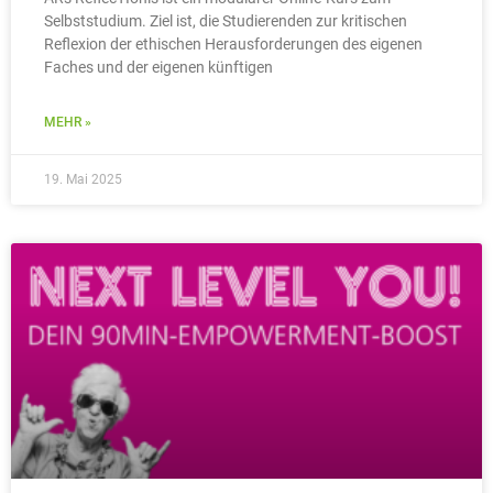
Selbststudium. Ziel ist, die Studierenden zur kritischen
Reflexion der ethischen Herausforderungen des eigenen
Faches und der eigenen künftigen
MEHR »
19. Mai 2025