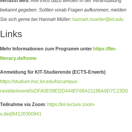
verfasst wird
. Alle Infos dazu werden in der Veranstaltung
bekannt gegeben. Sollten vorab Fragen aufkommen, melden
Sie sich gerne bei Hannah Müller:
hannah.mueller@kit.edu
Links
Mehr Informationen zum Programm unter
https://llm-
literacy.de/home
Anmeldung für KIT-Studierende (ECTS-Erwerb)
https://studium.hoc.kit.edu/hocampus-
next/de/event/0xDFA0E09EDD444EF68A21186A9D7C23D0
Teilnahme via Zoom
:
https://kit-lecture.zoom-
x.de/j/64120300941