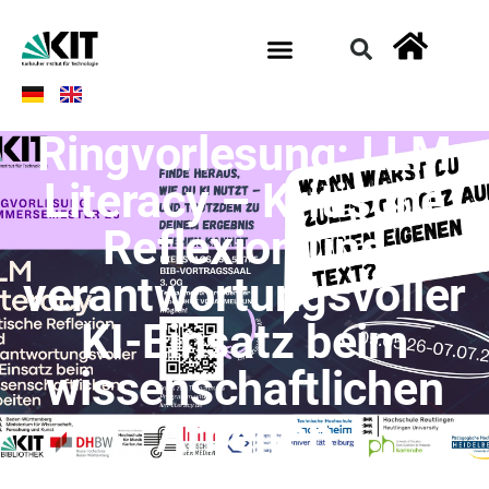
Ringvorlesung: LLM
Literacy – Kritische
Reflexion und
verantwortungsvoller
KI-Einsatz beim
wissenschaftlichen
Arbeiten